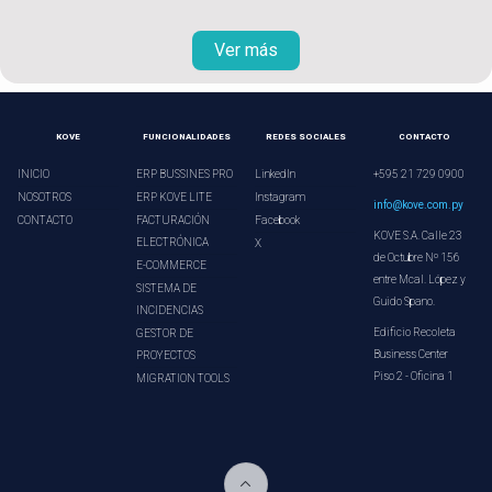
Ver más
KOVE
FUNCIONALIDADES
REDES SOCIALES
CONTACTO
INICIO
ERP BUSSINES PRO
LinkedIn
+595 21 729 0900
NOSOTROS
ERP KOVE LITE
Instagram
info@kove.com.py
CONTACTO
FACTURACIÓN
Facebook
KOVE S.A. Calle 23
ELECTRÓNICA
X
de Octubre Nº 156
E-COMMERCE
entre Mcal. López y
SISTEMA DE
Guido Spano.
INCIDENCIAS
Edificio Recoleta
GESTOR DE
Business Center
PROYECTOS
Piso 2 - Oficina 1
MIGRATION TOOLS