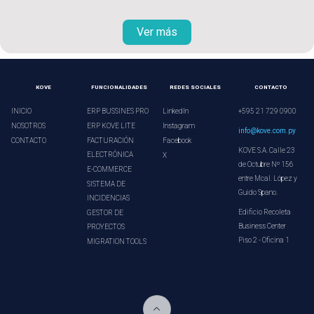
Ver más
KOVE
FUNCIONALIDADES
REDES SOCIALES
CONTACTO
INICIO
ERP BUSSINES PRO
LinkedIn
+595 21 729 0900
NOSOTROS
ERP KOVE LITE
Instagram
info@kove.com.py
CONTACTO
FACTURACIÓN
Facebook
KOVE S.A. Calle 23
ELECTRÓNICA
X
de Octubre Nº 156
E-COMMERCE
entre Mcal. López y
SISTEMA DE
Guido Spano.
INCIDENCIAS
Edificio Recoleta
GESTOR DE
Business Center
PROYECTOS
Piso 2 - Oficina 1
MIGRATION TOOLS