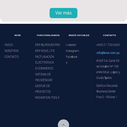
Ver más
KOVE
FUNCIONALIDADES
REDES SOCIALES
CONTACTO
INICIO
ERP BUSSINES PRO
LinkedIn
+595 21 729 0900
NOSOTROS
ERP KOVE LITE
Instagram
info@kove.com.py
CONTACTO
FACTURACIÓN
Facebook
KOVE S.A. Calle 23
ELECTRÓNICA
X
de Octubre Nº 156
E-COMMERCE
entre Mcal. López y
SISTEMA DE
Guido Spano.
INCIDENCIAS
Edificio Recoleta
GESTOR DE
Business Center
PROYECTOS
Piso 2 - Oficina 1
MIGRATION TOOLS