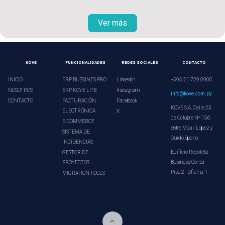
Ver más
KOVE
FUNCIONALIDADES
REDES SOCIALES
CONTACTO
INICIO
ERP BUSSINES PRO
LinkedIn
+595 21 729 0900
NOSOTROS
ERP KOVE LITE
Instagram
info@kove.com.py
CONTACTO
FACTURACIÓN
Facebook
KOVE S.A. Calle 23
ELECTRÓNICA
X
de Octubre Nº 156
E-COMMERCE
entre Mcal. López y
SISTEMA DE
Guido Spano.
INCIDENCIAS
Edificio Recoleta
GESTOR DE
Business Center
PROYECTOS
Piso 2 - Oficina 1
MIGRATION TOOLS