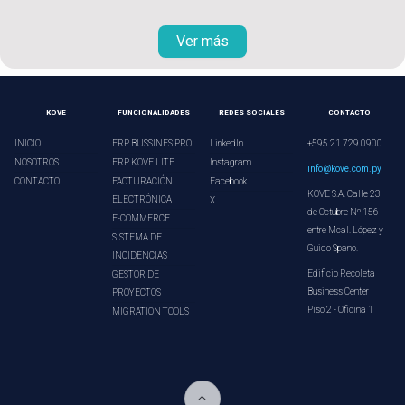
Ver más
KOVE
FUNCIONALIDADES
REDES SOCIALES
CONTACTO
INICIO
ERP BUSSINES PRO
LinkedIn
+595 21 729 0900
NOSOTROS
ERP KOVE LITE
Instagram
info@kove.com.py
CONTACTO
FACTURACIÓN
Facebook
KOVE S.A. Calle 23
ELECTRÓNICA
X
de Octubre Nº 156
E-COMMERCE
entre Mcal. López y
SISTEMA DE
Guido Spano.
INCIDENCIAS
Edificio Recoleta
GESTOR DE
Business Center
PROYECTOS
Piso 2 - Oficina 1
MIGRATION TOOLS