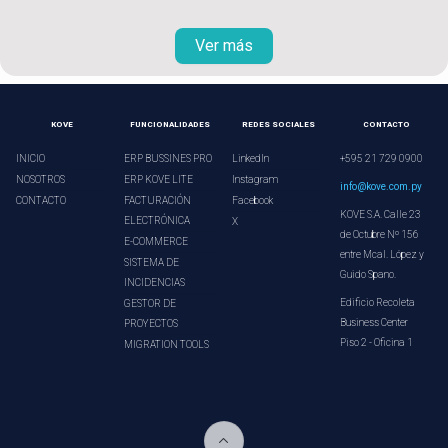
Ver más
KOVE
FUNCIONALIDADES
REDES SOCIALES
CONTACTO
INICIO
ERP BUSSINES PRO
LinkedIn
+595 21 729 0900
NOSOTROS
ERP KOVE LITE
Instagram
info@kove.com.py
CONTACTO
FACTURACIÓN
Facebook
KOVE S.A. Calle 23
ELECTRÓNICA
X
de Octubre Nº 156
E-COMMERCE
entre Mcal. López y
SISTEMA DE
Guido Spano.
INCIDENCIAS
Edificio Recoleta
GESTOR DE
Business Center
PROYECTOS
Piso 2 - Oficina 1
MIGRATION TOOLS