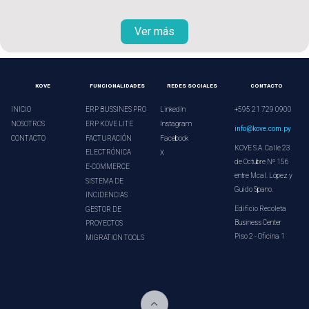
Ver más
KOVE
FUNCIONALIDADES
REDES SOCIALES
CONTACTO
INICIO
ERP BUSSINES PRO
LinkedIn
+595 21 729 0900
NOSOTROS
ERP KOVE LITE
Instagram
info@kove.com.py
CONTACTO
FACTURACIÓN
Facebook
KOVE S.A. Calle 23
ELECTRÓNICA
X
de Octubre Nº 156
E-COMMERCE
entre Mcal. López y
SISTEMA DE
Guido Spano.
INCIDENCIAS
Edificio Recoleta
GESTOR DE
Business Center
PROYECTOS
Piso 2 - Oficina 1
MIGRATION TOOLS