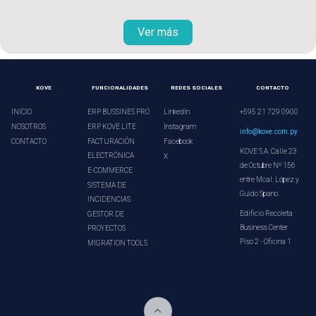
Ver más
KOVE
FUNCIONALIDADES
REDES SOCIALES
CONTACTO
INICIO
ERP BUSSINES PRO
LinkedIn
+595 21 729 0900
NOSOTROS
ERP KOVE LITE
Instagram
info@kove.com.py
CONTACTO
FACTURACIÓN
Facebook
KOVE S.A. Calle 23
ELECTRÓNICA
X
de Octubre Nº 156
E-COMMERCE
entre Mcal. López y
SISTEMA DE
Guido Spano.
INCIDENCIAS
Edificio Recoleta
GESTOR DE
Business Center
PROYECTOS
Piso 2 - Oficina 1
MIGRATION TOOLS