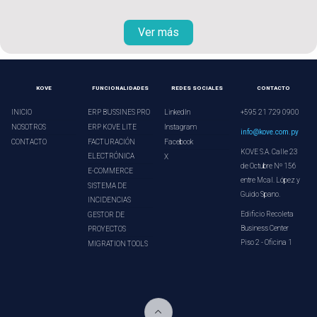
Ver más
KOVE
FUNCIONALIDADES
REDES SOCIALES
CONTACTO
INICIO
ERP BUSSINES PRO
LinkedIn
+595 21 729 0900
NOSOTROS
ERP KOVE LITE
Instagram
info@kove.com.py
CONTACTO
FACTURACIÓN
Facebook
KOVE S.A. Calle 23
ELECTRÓNICA
X
de Octubre Nº 156
E-COMMERCE
entre Mcal. López y
SISTEMA DE
Guido Spano.
INCIDENCIAS
Edificio Recoleta
GESTOR DE
Business Center
PROYECTOS
Piso 2 - Oficina 1
MIGRATION TOOLS