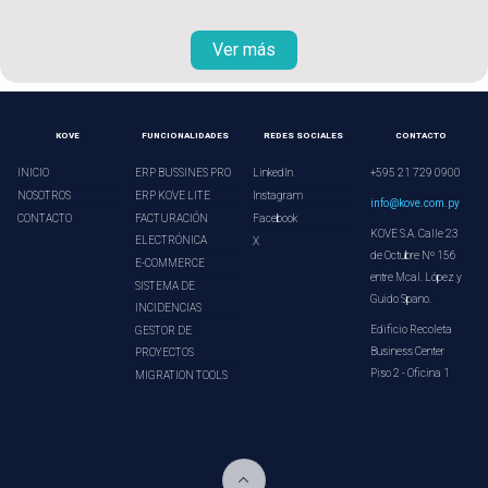
Ver más
KOVE
FUNCIONALIDADES
REDES SOCIALES
CONTACTO
INICIO
ERP BUSSINES PRO
LinkedIn
+595 21 729 0900
NOSOTROS
ERP KOVE LITE
Instagram
info@kove.com.py
CONTACTO
FACTURACIÓN
Facebook
KOVE S.A. Calle 23
ELECTRÓNICA
X
de Octubre Nº 156
E-COMMERCE
entre Mcal. López y
SISTEMA DE
Guido Spano.
INCIDENCIAS
Edificio Recoleta
GESTOR DE
Business Center
PROYECTOS
Piso 2 - Oficina 1
MIGRATION TOOLS