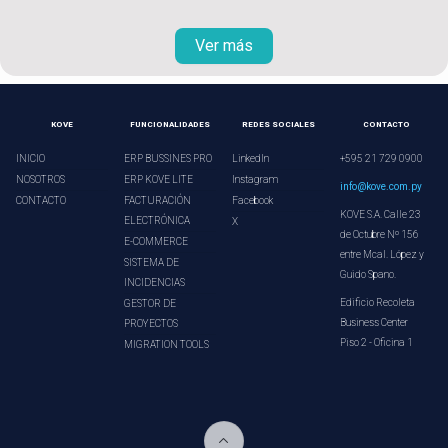
Ver más
KOVE
FUNCIONALIDADES
REDES SOCIALES
CONTACTO
INICIO
ERP BUSSINES PRO
LinkedIn
+595 21 729 0900
NOSOTROS
ERP KOVE LITE
Instagram
info@kove.com.py
CONTACTO
FACTURACIÓN
Facebook
KOVE S.A. Calle 23
ELECTRÓNICA
X
de Octubre Nº 156
E-COMMERCE
entre Mcal. López y
SISTEMA DE
Guido Spano.
INCIDENCIAS
Edificio Recoleta
GESTOR DE
Business Center
PROYECTOS
Piso 2 - Oficina 1
MIGRATION TOOLS