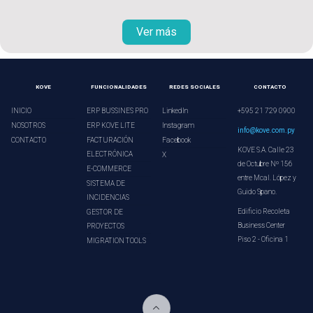
Ver más
KOVE
FUNCIONALIDADES
REDES SOCIALES
CONTACTO
INICIO
ERP BUSSINES PRO
LinkedIn
+595 21 729 0900
NOSOTROS
ERP KOVE LITE
Instagram
info@kove.com.py
CONTACTO
FACTURACIÓN
Facebook
KOVE S.A. Calle 23
ELECTRÓNICA
X
de Octubre Nº 156
E-COMMERCE
entre Mcal. López y
SISTEMA DE
Guido Spano.
INCIDENCIAS
Edificio Recoleta
GESTOR DE
Business Center
PROYECTOS
Piso 2 - Oficina 1
MIGRATION TOOLS