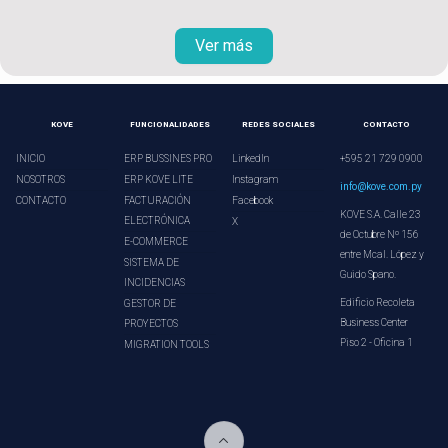
Ver más
KOVE
FUNCIONALIDADES
REDES SOCIALES
CONTACTO
INICIO
ERP BUSSINES PRO
LinkedIn
+595 21 729 0900
NOSOTROS
ERP KOVE LITE
Instagram
info@kove.com.py
CONTACTO
FACTURACIÓN
Facebook
KOVE S.A. Calle 23
ELECTRÓNICA
X
de Octubre Nº 156
E-COMMERCE
entre Mcal. López y
SISTEMA DE
Guido Spano.
INCIDENCIAS
Edificio Recoleta
GESTOR DE
Business Center
PROYECTOS
Piso 2 - Oficina 1
MIGRATION TOOLS