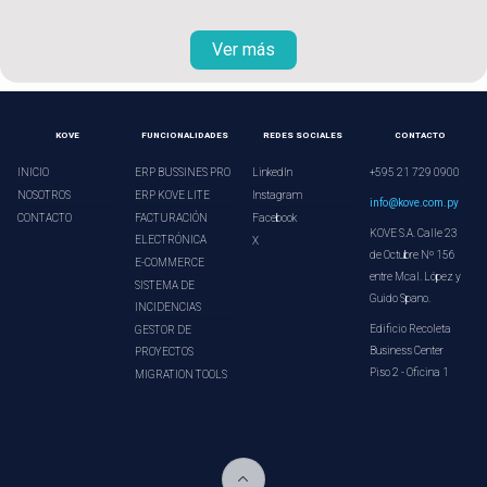
Ver más
KOVE
FUNCIONALIDADES
REDES SOCIALES
CONTACTO
INICIO
ERP BUSSINES PRO
LinkedIn
+595 21 729 0900
NOSOTROS
ERP KOVE LITE
Instagram
info@kove.com.py
CONTACTO
FACTURACIÓN
Facebook
KOVE S.A. Calle 23
ELECTRÓNICA
X
de Octubre Nº 156
E-COMMERCE
entre Mcal. López y
SISTEMA DE
Guido Spano.
INCIDENCIAS
Edificio Recoleta
GESTOR DE
Business Center
PROYECTOS
Piso 2 - Oficina 1
MIGRATION TOOLS