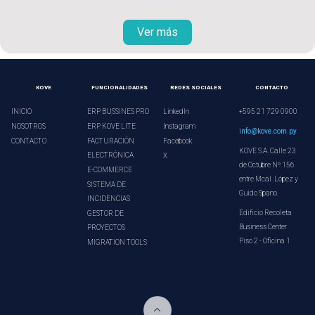
Ver más
KOVE
FUNCIONALIDADES
REDES SOCIALES
CONTACTO
INICIO
ERP BUSSINES PRO
LinkedIn
+595 21 729 0900
NOSOTROS
ERP KOVE LITE
Instagram
info@kove.com.py
CONTACTO
FACTURACIÓN
Facebook
KOVE S.A. Calle 23
ELECTRÓNICA
X
de Octubre Nº 156
E-COMMERCE
entre Mcal. López y
SISTEMA DE
Guido Spano.
INCIDENCIAS
Edificio Recoleta
GESTOR DE
Business Center
PROYECTOS
Piso 2 - Oficina 1
MIGRATION TOOLS