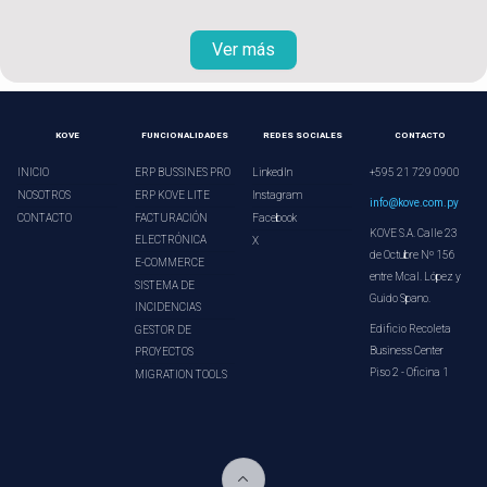
Ver más
KOVE
FUNCIONALIDADES
REDES SOCIALES
CONTACTO
INICIO
ERP BUSSINES PRO
LinkedIn
+595 21 729 0900
NOSOTROS
ERP KOVE LITE
Instagram
info@kove.com.py
CONTACTO
FACTURACIÓN
Facebook
KOVE S.A. Calle 23
ELECTRÓNICA
X
de Octubre Nº 156
E-COMMERCE
entre Mcal. López y
SISTEMA DE
Guido Spano.
INCIDENCIAS
Edificio Recoleta
GESTOR DE
Business Center
PROYECTOS
Piso 2 - Oficina 1
MIGRATION TOOLS