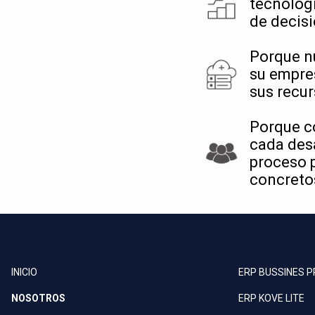
tecnológi
de decisi
Porque n
su empre
sus recur
Porque c
cada desa
proceso p
concretos
KOVE
FUNCIONALID
INICIO
ERP BUSSINES 
NOSOTROS
ERP KOVE LITE