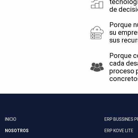
tecnológi
de decisi
Porque n
su empre
sus recur
Porque c
cada desa
proceso p
concretos
KOVE
FUNCIONALID
INICIO
ERP BUSSINES 
NOSOTROS
ERP KOVE LITE