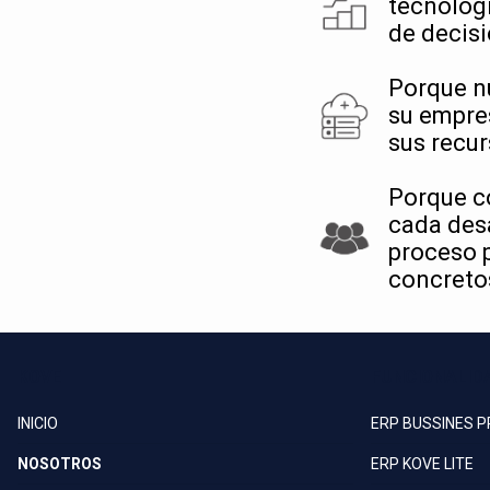
tecnológi
de decisi
Porque n
su empre
sus recur
Porque c
cada desa
proceso p
concretos
KOVE
FUNCIONALID
INICIO
ERP BUSSINES 
NOSOTROS
ERP KOVE LITE