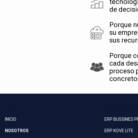
tecnológi
de decisi
Porque n
su empre
sus recur
Porque c
cada desa
proceso p
concretos
KOVE
FUNCIONALID
INICIO
ERP BUSSINES 
NOSOTROS
ERP KOVE LITE