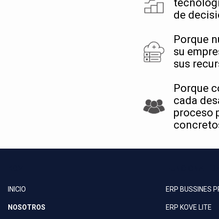
tecnológi
de decisi
Porque n
su empre
sus recur
Porque c
cada desa
proceso p
concretos
KOVE
FUNCIONALID
INICIO
ERP BUSSINES 
NOSOTROS
ERP KOVE LITE