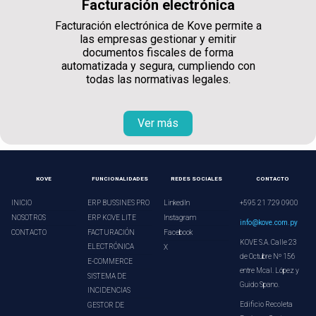
Facturación electrónica
Facturación electrónica de Kove permite a
las empresas gestionar y emitir
documentos fiscales de forma
automatizada y segura, cumpliendo con
todas las normativas legales.
Ver más
KOVE
FUNCIONALIDADES
REDES SOCIALES
CONTACTO
INICIO
ERP BUSSINES PRO
LinkedIn
+595 21 729 0900
NOSOTROS
ERP KOVE LITE
Instagram
info@kove.com.py
CONTACTO
FACTURACIÓN
Facebook
KOVE S.A. Calle 23
ELECTRÓNICA
X
de Octubre Nº 156
E-COMMERCE
entre Mcal. López y
SISTEMA DE
Guido Spano.
INCIDENCIAS
Edificio Recoleta
GESTOR DE