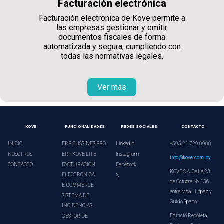
Facturación electrónica
Facturación electrónica de Kove permite a
las empresas gestionar y emitir
documentos fiscales de forma
automatizada y segura, cumpliendo con
todas las normativas legales.
Ver más
KOVE
FUNCIONALIDADES
REDES SOCIALES
CONTACTO
INICIO
ERP BUSSINES PRO
LinkedIn
+595 21 729 0900
NOSOTROS
ERP KOVE LITE
Instagram
info@kove.com.py
CONTACTO
FACTURACIÓN
Facebook
KOVE S.A. Calle 23
ELECTRÓNICA
X
de Octubre Nº 156
E-COMMERCE
entre Mcal. López y
SISTEMA DE
Guido Spano.
INCIDENCIAS
Edificio Recoleta
GESTOR DE