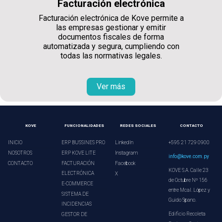
Facturación electrónica
Facturación electrónica de Kove permite a
las empresas gestionar y emitir
documentos fiscales de forma
automatizada y segura, cumpliendo con
todas las normativas legales.
Ver más
KOVE
FUNCIONALIDADES
REDES SOCIALES
CONTACTO
INICIO
ERP BUSSINES PRO
LinkedIn
+595 21 729 0900
NOSOTROS
ERP KOVE LITE
Instagram
info@kove.com.py
CONTACTO
FACTURACIÓN
Facebook
KOVE S.A. Calle 23
ELECTRÓNICA
X
de Octubre Nº 156
E-COMMERCE
entre Mcal. López y
SISTEMA DE
Guido Spano.
INCIDENCIAS
Edificio Recoleta
GESTOR DE