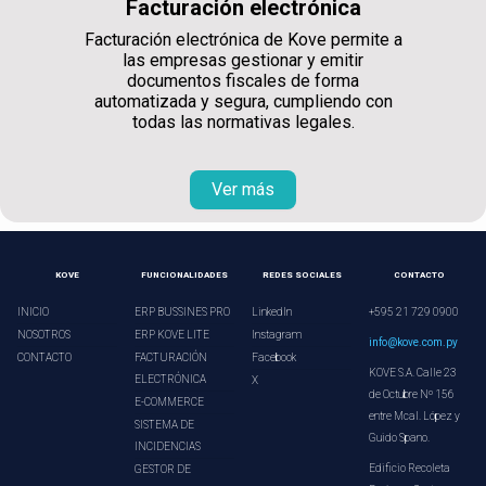
Facturación electrónica
Facturación electrónica de Kove permite a
las empresas gestionar y emitir
documentos fiscales de forma
automatizada y segura, cumpliendo con
todas las normativas legales.
Ver más
KOVE
FUNCIONALIDADES
REDES SOCIALES
CONTACTO
INICIO
ERP BUSSINES PRO
LinkedIn
+595 21 729 0900
NOSOTROS
ERP KOVE LITE
Instagram
info@kove.com.py
CONTACTO
FACTURACIÓN
Facebook
KOVE S.A. Calle 23
ELECTRÓNICA
X
de Octubre Nº 156
E-COMMERCE
entre Mcal. López y
SISTEMA DE
Guido Spano.
INCIDENCIAS
Edificio Recoleta
GESTOR DE