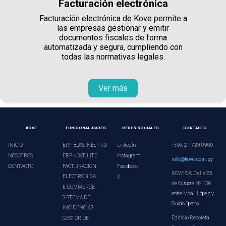
Facturación electrónica
Facturación electrónica de Kove permite a
las empresas gestionar y emitir
documentos fiscales de forma
automatizada y segura, cumpliendo con
todas las normativas legales.
Ver más
KOVE
FUNCIONALIDADES
REDES SOCIALES
CONTACTO
INICIO
ERP BUSSINES PRO
LinkedIn
+595 21 729 0900
NOSOTROS
ERP KOVE LITE
Instagram
info@kove.com.py
CONTACTO
FACTURACIÓN
Facebook
KOVE S.A. Calle 23
ELECTRÓNICA
X
de Octubre Nº 156
E-COMMERCE
entre Mcal. López y
SISTEMA DE
Guido Spano.
INCIDENCIAS
Edificio Recoleta
GESTOR DE