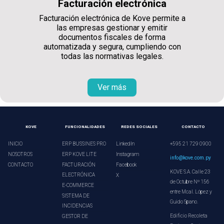
Facturación electrónica
Facturación electrónica de Kove permite a
las empresas gestionar y emitir
documentos fiscales de forma
automatizada y segura, cumpliendo con
todas las normativas legales.
Ver más
KOVE
FUNCIONALIDADES
REDES SOCIALES
CONTACTO
INICIO
ERP BUSSINES PRO
LinkedIn
+595 21 729 0900
NOSOTROS
ERP KOVE LITE
Instagram
info@kove.com.py
CONTACTO
FACTURACIÓN
Facebook
KOVE S.A. Calle 23
ELECTRÓNICA
X
de Octubre Nº 156
E-COMMERCE
entre Mcal. López y
SISTEMA DE
Guido Spano.
INCIDENCIAS
Edificio Recoleta
GESTOR DE