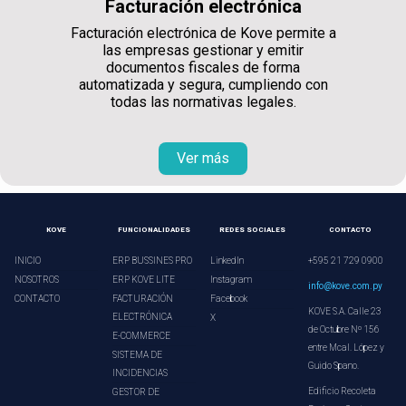
Facturación electrónica
Facturación electrónica de Kove permite a
las empresas gestionar y emitir
documentos fiscales de forma
automatizada y segura, cumpliendo con
todas las normativas legales.
Ver más
KOVE
FUNCIONALIDADES
REDES SOCIALES
CONTACTO
INICIO
ERP BUSSINES PRO
LinkedIn
+595 21 729 0900
NOSOTROS
ERP KOVE LITE
Instagram
info@kove.com.py
CONTACTO
FACTURACIÓN
Facebook
KOVE S.A. Calle 23
ELECTRÓNICA
X
de Octubre Nº 156
E-COMMERCE
entre Mcal. López y
SISTEMA DE
Guido Spano.
INCIDENCIAS
Edificio Recoleta
GESTOR DE