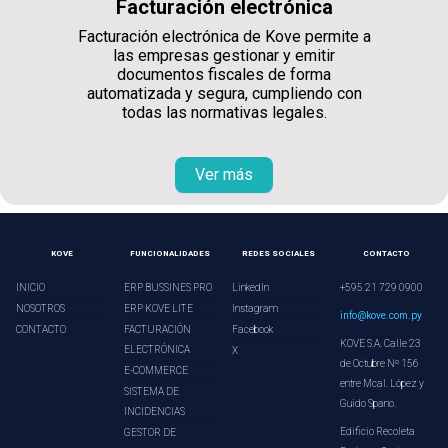
Facturación electrónica
Facturación electrónica de Kove permite a
las empresas gestionar y emitir
documentos fiscales de forma
automatizada y segura, cumpliendo con
todas las normativas legales.
Ver más
KOVE
FUNCIONALIDADES
REDES SOCIALES
CONTACTO
INICIO
ERP BUSSINES PRO
LinkedIn
+595 21 729 0900
NOSOTROS
ERP KOVE LITE
Instagram
info@kove.com.py
CONTACTO
FACTURACIÓN
Facebook
KOVE S.A. Calle 23
ELECTRÓNICA
X
de Octubre Nº 156
E-COMMERCE
entre Mcal. López y
SISTEMA DE
Guido Spano.
INCIDENCIAS
Edificio Recoleta
GESTOR DE