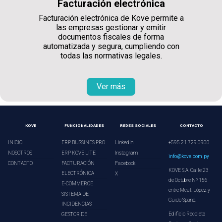
Facturación electrónica
Facturación electrónica de Kove permite a
las empresas gestionar y emitir
documentos fiscales de forma
automatizada y segura, cumpliendo con
todas las normativas legales.
Ver más
KOVE
FUNCIONALIDADES
REDES SOCIALES
CONTACTO
INICIO
ERP BUSSINES PRO
LinkedIn
+595 21 729 0900
NOSOTROS
ERP KOVE LITE
Instagram
info@kove.com.py
CONTACTO
FACTURACIÓN
Facebook
KOVE S.A. Calle 23
ELECTRÓNICA
X
de Octubre Nº 156
E-COMMERCE
entre Mcal. López y
SISTEMA DE
Guido Spano.
INCIDENCIAS
Edificio Recoleta
GESTOR DE