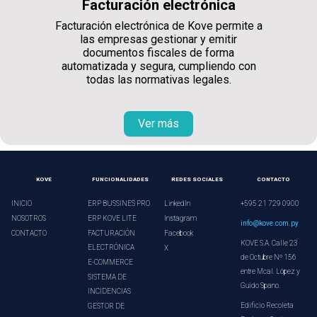
Facturación electrónica
Facturación electrónica de Kove permite a
las empresas gestionar y emitir
documentos fiscales de forma
automatizada y segura, cumpliendo con
todas las normativas legales.
Ver más
KOVE
FUNCIONALIDADES
REDES SOCIALES
CONTACTO
INICIO
ERP BUSSINES PRO
LinkedIn
+595 21 729 0900
NOSOTROS
ERP KOVE LITE
Instagram
info@kove.com.py
CONTACTO
FACTURACIÓN
Facebook
KOVE S.A. Calle 23
ELECTRÓNICA
X
de Octubre Nº 156
E-COMMERCE
entre Mcal. López y
SISTEMA DE
Guido Spano.
INCIDENCIAS
Edificio Recoleta
GESTOR DE