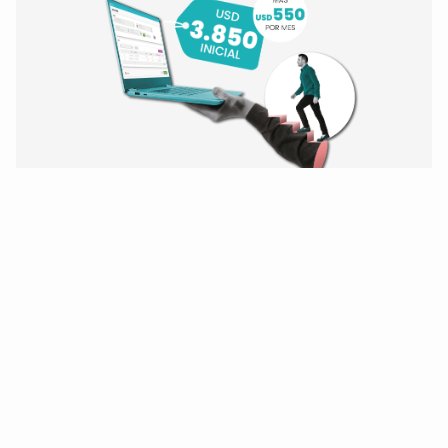
¡Modernice hoy mismo!
De Oracle Forms 6i
y BD Oracle 10/11/12
a Forms 14 y Oracle 19.
¡Quiero modernizarme!