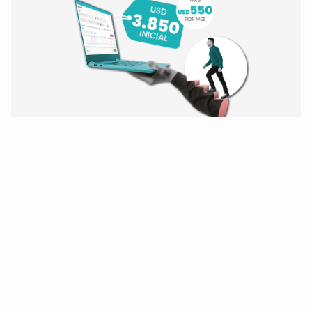
¡Modernice hoy mismo!
De Oracle Forms 6i
y BD Oracle 10/11/12
a Forms 14 y Oracle 19.
¡Quiero modernizarme!