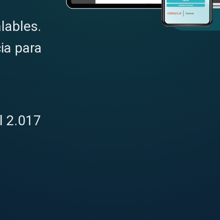
lables.
ia para
l 2.017