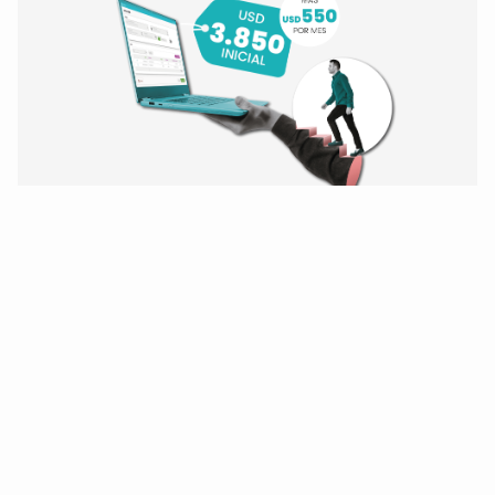
¡Modernice hoy mismo!
De Oracle Forms 6i
y BD Oracle 10/11/12
a Forms 14 y Oracle 19.
¡Quiero modernizarme!