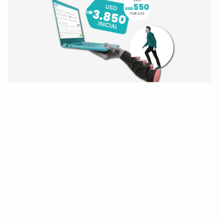
¡Modernice hoy mismo!
De Oracle Forms 6i
y BD Oracle 10/11/12
a Forms 14 y Oracle 19.
¡Quiero modernizarme!