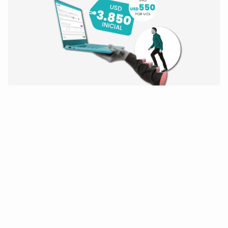
¡Modernice hoy mismo!
De Oracle Forms 6i
y BD Oracle 10/11/12
a Forms 14 y Oracle 19.
¡Quiero modernizarme!