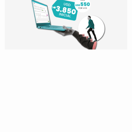
¡Modernice hoy mismo!
De Oracle Forms 6i
y BD Oracle 10/11/12
a Forms 14 y Oracle 19.
¡Quiero modernizarme!