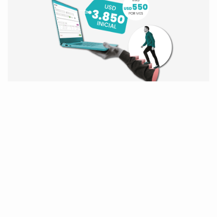
¡Modernice hoy mismo!
De Oracle Forms 6i
y BD Oracle 10/11/12
a Forms 14 y Oracle 19.
¡Quiero modernizarme!