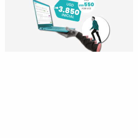
¡Modernice hoy mismo!
De Oracle Forms 6i
y BD Oracle 10/11/12
a Forms 14 y Oracle 19.
¡Quiero modernizarme!