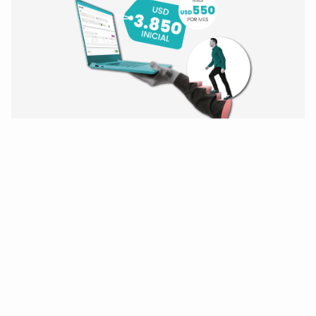
¡Modernice hoy mismo!
De Oracle Forms 6i
y BD Oracle 10/11/12
a Forms 14 y Oracle 19.
¡Quiero modernizarme!