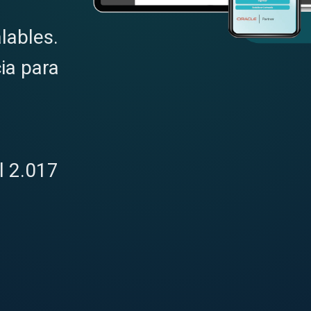
lables.
ia para
l 2.017