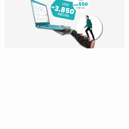
¡Modernice hoy mismo!
De Oracle Forms 6i
y BD Oracle 10/11/12
a Forms 14 y Oracle 19.
¡Quiero modernizarme!