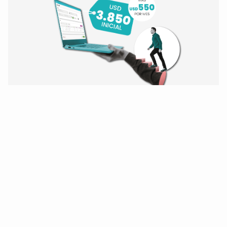
¡Modernice hoy mismo!
De Oracle Forms 6i
y BD Oracle 10/11/12
a Forms 14 y Oracle 19.
¡Quiero modernizarme!