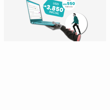
¡Modernice hoy mismo!
De Oracle Forms 6i
y BD Oracle 10/11/12
a Forms 14 y Oracle 19.
¡Quiero modernizarme!