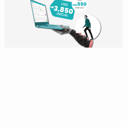
¡Modernice hoy mismo!
De Oracle Forms 6i
y BD Oracle 10/11/12
a Forms 14 y Oracle 19.
¡Quiero modernizarme!