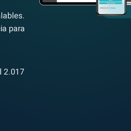
lables.
ia para
l 2.017