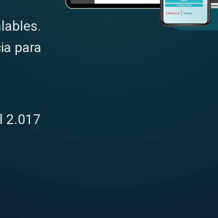
lables.
ia para
l 2.017