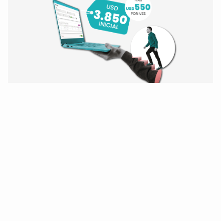
¡Modernice hoy mismo!
De Oracle Forms 6i
y BD Oracle 10/11/12
a Forms 14 y Oracle 19.
¡Quiero modernizarme!