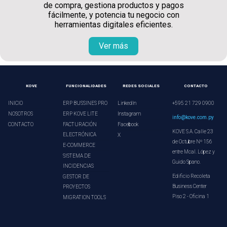
de compra, gestiona productos y pagos
fácilmente, y potencia tu negocio con
herramientas digitales eficientes.
Ver más
KOVE
FUNCIONALIDADES
REDES SOCIALES
CONTACTO
INICIO
ERP BUSSINES PRO
LinkedIn
+595 21 729 0900
NOSOTROS
ERP KOVE LITE
Instagram
info@kove.com.py
CONTACTO
FACTURACIÓN
Facebook
KOVE S.A. Calle 23
ELECTRÓNICA
X
de Octubre Nº 156
E-COMMERCE
entre Mcal. López y
SISTEMA DE
Guido Spano.
INCIDENCIAS
Edificio Recoleta
GESTOR DE
Business Center
PROYECTOS
Piso 2 - Oficina 1
MIGRATION TOOLS